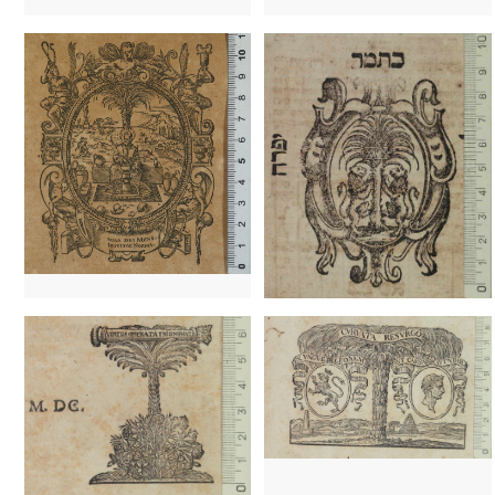
1626 - 1666
Frankfurt (Alemanya)
1652 - 1681
París (França)