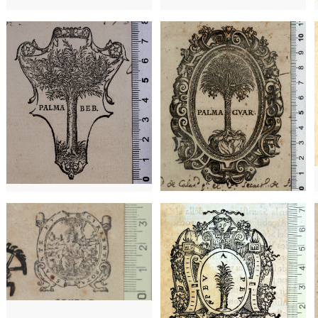
1649 - 1675
Ginebra (Suïssa)
1585 - 1617
Sevilla (Andalusia)