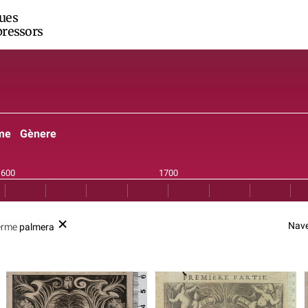
ues
ressors
me
Gènere
Nave
terme
palmera