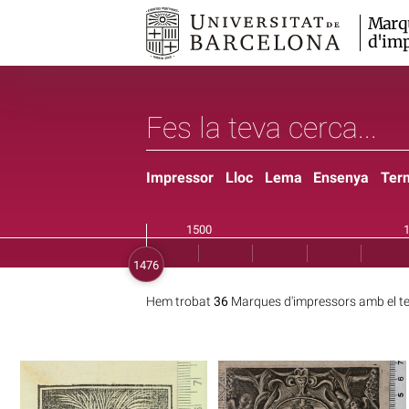
Marq
d'imp
Impressor
Lloc
Lema
Ensenya
Ter
Hem trobat
36
Marques d'impressors amb el 