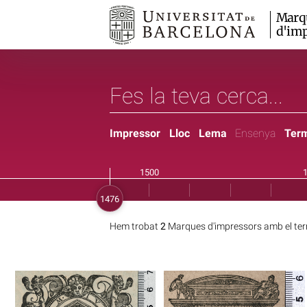
Marq
d'imp
Impressor
Lloc
Lema
Ensenya
Ter
Hem trobat
2
Marques d'impressors amb el te