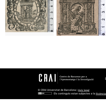
1578 - 1598
Venècia (Itàlia)
1585 - 1593
Lió (França)
© CRAI Universitat de Barcelona |
Avís legal
Els continguts estan subjectes a la
llicènci