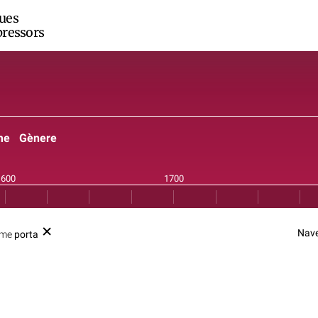
ues
ressors
me
Gènere
Nave
rme
porta