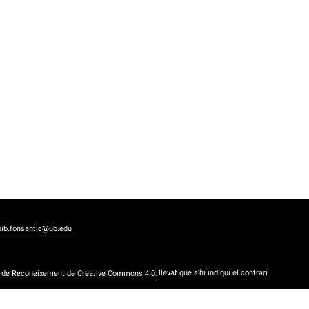
bib.fonsantic@ub.edu
a de Reconeixement de Creative Commons 4.0
, llevat que s'hi indiqui el contrari