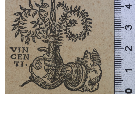
1536 - 1568
Lió (França)
t1544
Tolosa (França)