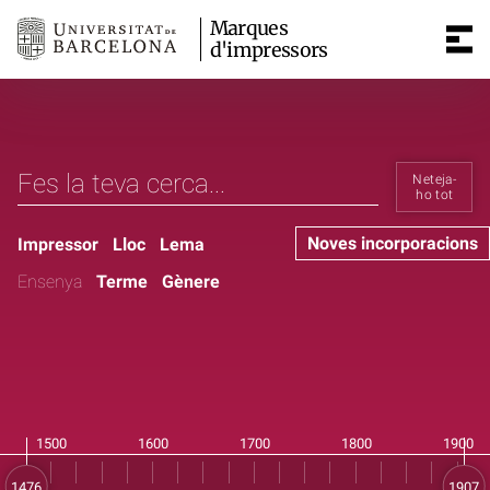
Marques
d'impressors
Neteja-
ho tot
Noves incorporacions
Impressor
Lloc
Lema
Ensenya
Terme
Gènere