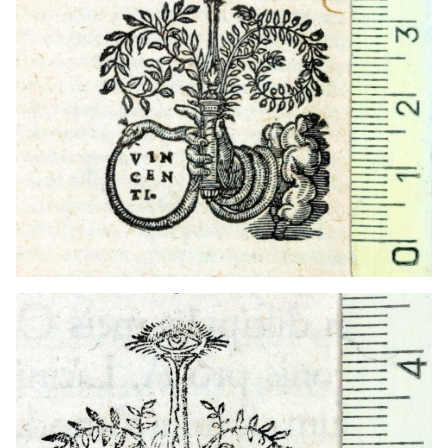
1536 - 1568
Lió (França)
t1544
Tolosa (França)