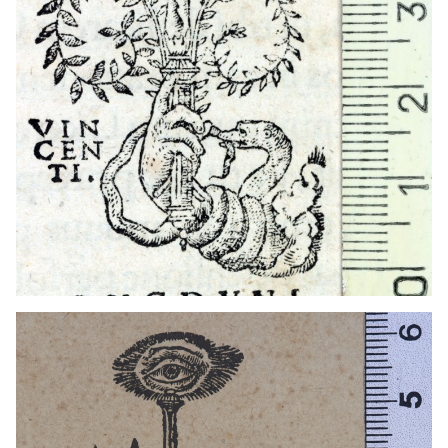
1536 - 1568
Lió (França)
t1544
Tolosa (França)