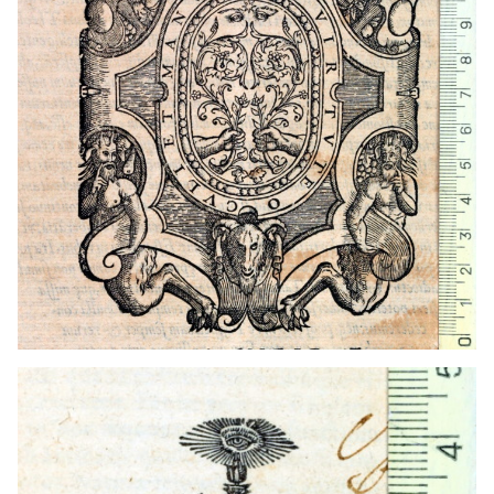
1536 - 1568
Lió (França)
t1544
Tolosa (França)