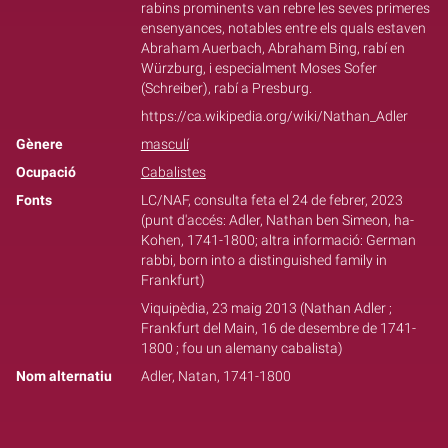
rabins prominents van rebre les seves primeres
ensenyances, notables entre els quals estaven
Abraham Auerbach, Abraham Bing, rabí en
Würzburg, i especialment Moses Sofer
(Schreiber), rabí a Presburg.
https://ca.wikipedia.org/wiki/Nathan_Adler
Gènere
masculí
Ocupació
Cabalistes
Fonts
LC/NAF, consulta feta el 24 de febrer, 2023
(punt d'accés: Adler, Nathan ben Simeon, ha-
Kohen, 1741-1800; altra informació: German
rabbi, born into a distinguished family in
Frankfurt)
Viquipèdia, 23 maig 2013 (Nathan Adler ;
Frankfurt del Main, 16 de desembre de 1741-
1800 ; fou un alemany cabalista)
Nom alternatiu
Adler, Natan, 1741-1800