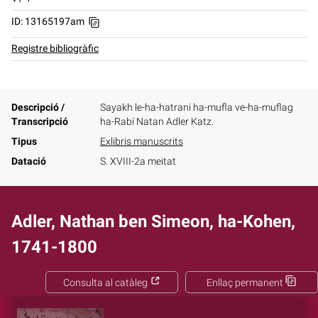
ID: 13165197am
Registre bibliogràfic
Descripció /
Sayakh le-ha-hatrani ha-mufla ve-ha-muflag
Transcripció
ha-Rabí Natan Adler Katz.
Tipus
Exlibris manuscrits
Datació
S. XVIII-2a meitat
Adler, Nathan ben Simeon, ha-Kohen,
1741-1800
Consulta al catàleg
Enllaç permanent