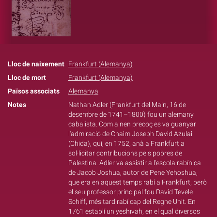
Lloc de naixement
Frankfurt (Alemanya)
Lloc de mort
Frankfurt (Alemanya)
Països associats
Alemanya
Notes
Nathan Adler (Frankfurt del Main, 16 de
desembre de 1741–1800) fou un alemany
cabalista. Com a nen precoç es va guanyar
l'admiració de Chaim Joseph David Azulai
(Chida), qui, en 1752, anà a Frankfurt a
sol·licitar contribucions pels pobres de
Palestina. Adler va assistir a l'escola rabínica
de Jacob Joshua, autor de Pene Yehoshua,
que era en aquest temps rabí a Frankfurt, però
el seu professor principal fou David Tevele
Schiff, més tard rabí cap del Regne Unit. En
1761 establí un yeshivah, en el qual diversos