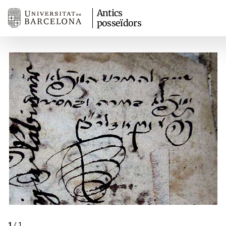
Antics
posseïdors
1
/
1