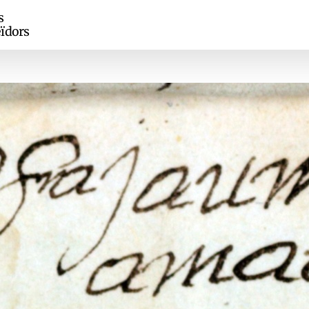
s
ïdors