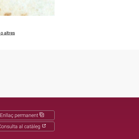
o altres
Enllaç permanent
Consulta al catàleg