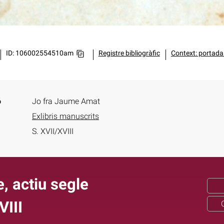
ID: 106002554510am
Registre bibliogràfic
Context: portada 
ó
Jo fra Jaume Amat
Exlibris manuscrits
S. XVII/XVIII
, actiu segle
VIII