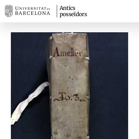
Antics
posseïdors