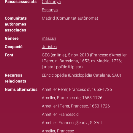
Països associats
Catalunya
Espanya
Comunitats
Madrid (Comunitat autònoma)
autònomes
associades
Gènere
masculí
Ocupació
Juristes
Font
GEC (en línia), 5 nov. 2010 (Francesc d'Ametller
i Perer; n. Barcelona, 1653; m. Madrid, 1726;
jurista i polític filipista)
Recursos
L'Enciclopèdia (Enciclopèdia Catalana, SAU)
relacionats
Noms alternatius
Ametller Perer, Francesc d', 1653-1726
Ameller, Francisco de, 1653-1726
Ametller i Perer, Francesc, 1653-1726
Ametller, Francesc d'
Ametller, Francesc,$eadv., S. XVII
Ameller, Francesc