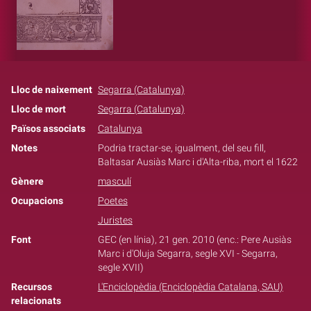
Lloc de naixement
Segarra (Catalunya)
Lloc de mort
Segarra (Catalunya)
Països associats
Catalunya
Notes
Podria tractar-se, igualment, del seu fill,
Baltasar Ausiàs Marc i d'Alta-riba, mort el 1622
Gènere
masculí
Ocupacions
Poetes
Juristes
Font
GEC (en línia), 21 gen. 2010 (enc.: Pere Ausiàs
Marc i d'Oluja Segarra, segle XVI - Segarra,
segle XVII)
Recursos
L'Enciclopèdia (Enciclopèdia Catalana, SAU)
relacionats