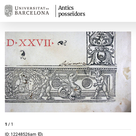
Antics
posseïdors
1
/
1
ID: 12248526am