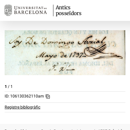
Antics
posseïdors
1
/
1
ID: 106130362110am
Registre bibliogràfic