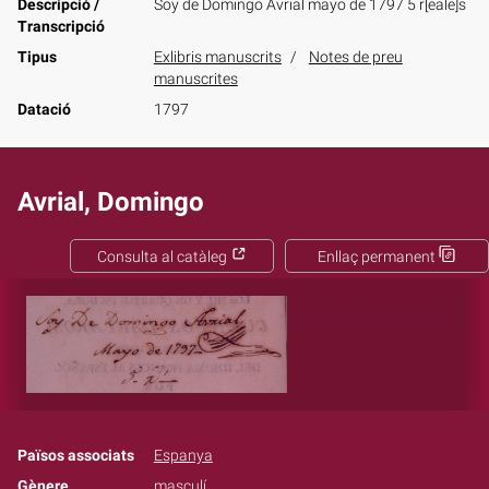
Descripció /
Soy de Domingo Avrial mayo de 1797 5 r[eale]s
Transcripció
Tipus
Exlibris manuscrits
Notes de preu
manuscrites
Datació
1797
Avrial, Domingo
Consulta al catàleg
Enllaç permanent
Països associats
Espanya
Gènere
masculí