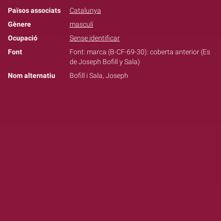
Països associats
Catalunya
Gènere
masculí
Ocupació
Sense identificar
Font
Font: marca (B-CF-69-30): coberta anterior (Es
de Joseph Bofill y Sala)
Nom alternatiu
Bofill i Sala, Joseph