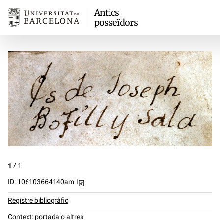
Antics
posseïdors
1
/
1
ID: 106103664140am
Registre bibliogràfic
Context: portada o altres