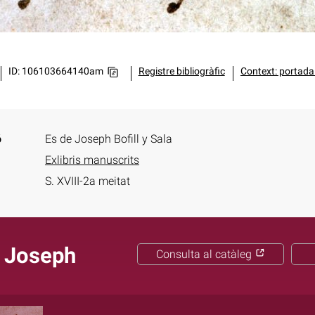
ID: 106103664140am
Registre bibliogràfic
Context: portada 
ó
Es de Joseph Bofill y Sala
Exlibris manuscrits
S. XVIII-2a meitat
, Joseph
Consulta al catàleg