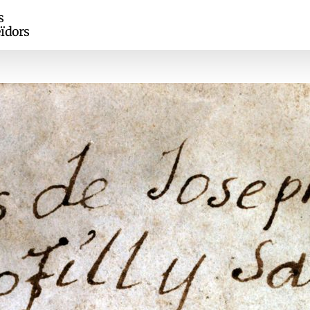
s
ïdors