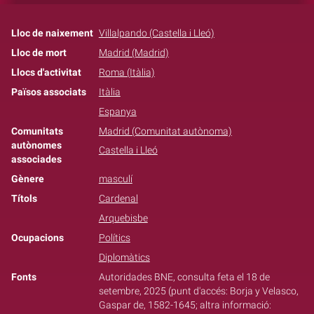
Lloc de naixement
Villalpando (Castella i Lleó)
Lloc de mort
Madrid (Madrid)
Llocs d'activitat
Roma (Itàlia)
Països associats
Itàlia
Espanya
Comunitats
Madrid (Comunitat autònoma)
autònomes
Castella i Lleó
associades
Gènere
masculí
Títols
Cardenal
Arquebisbe
Ocupacions
Polítics
Diplomàtics
Fonts
Autoridades BNE, consulta feta el 18 de
setembre, 2025 (punt d'accés: Borja y Velasco,
Gaspar de, 1582-1645; altra informació: