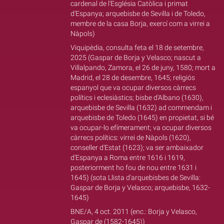
cardenal de l'Església Catòlica i primat
d'Espanya; arquebisbe de Sevilla i de Toledo,
membre de la casa Borja, exercí com a virrei a
Nàpols)
Viquipèdia, consulta feta el 18 de setembre,
2025 (Gaspar de Borja y Velasco; nascut a
Villalpando, Zamora, el 26 de juny, 1580; mort a
Madrid, el 28 de desembre, 1645; religiós
espanyol que va ocupar diversos càrrecs
polítics i eclesiàstics; bisbe d'Albano (1630),
arquebisbe de Sevilla (1632) ad commendam i
arquebisbe de Toledo (1645) en propietat, si bé
va ocupar-lo efímerament; va ocupar diversos
càrrecs polítics: virrei de Nàpols (1620),
conseller d'Estat (1623); va ser ambaixador
d'Espanya a Roma entre 1616 i 1619,
posteriorment ho fou de nou entre 1631 i
1645) (sota Llista d'arquebisbes de Sevilla:
Gaspar de Borja y Velasco; arquebisbe, 1632-
1645)
BNE/A, 4 oct. 2011 (enc.: Borja y Velasco,
Gaspar de (1582-1645))