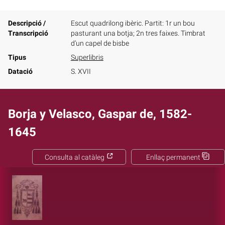
Descripció /
Escut quadrilong ibèric. Partit: 1r un bou
Transcripció
pasturant una botja; 2n tres faixes. Timbrat
d’un capel de bisbe
Tipus
Superlibris
Datació
S. XVII
Borja y Velasco, Gaspar de, 1582-
1645
Consulta al catàleg
Enllaç permanent