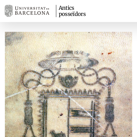
Antics
posseïdors