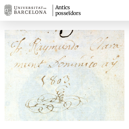
Antics
posseïdors