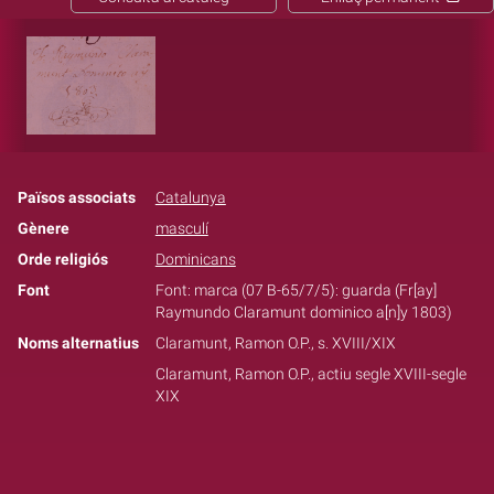
Països associats
Catalunya
Gènere
masculí
Orde religiós
Dominicans
Font
Font: marca (07 B-65/7/5): guarda (Fr[ay]
Raymundo Claramunt dominico a[n]y 1803)
Noms alternatius
Claramunt, Ramon O.P., s. XVIII/XIX
Claramunt, Ramon O.P., actiu segle XVIII-segle
XIX