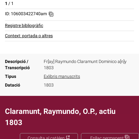
1
/
1
ID: 106003422740am
Registre bibliogràfic
Context: portada o altres
Descripció /
Fr[ay] Raymundo Claramunt Dominico a[n]y
Transcripció
1803
Tipus
Exlibris manuscrits
Datació
1803
Claramunt, Raymundo, O.P., actiu
1803
Consulta al catàleg
Enllaç permanent