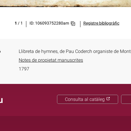
1
/
1
ID: 106093752280am
Registre bibliogràfic
ó
Llibreta de hymnes, de Pau Coderch organiste de Mont
Notes de propietat manuscrites
1797
u
Consulta al catàleg