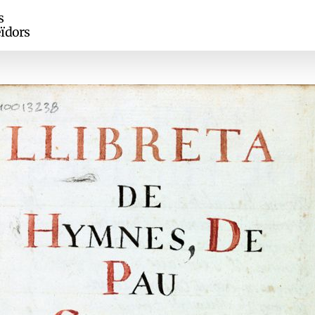
s
ïdors