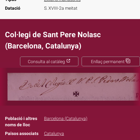
Datació
S. XVIII-2a meitat
Col·legi de Sant Pere Nolasc
(Barcelona, Catalunya)
Consulta al catàleg
Enllaç permanent
Població i altres
Barcelona (Catalunya)
noms de lloc
Països associats
Catalunya