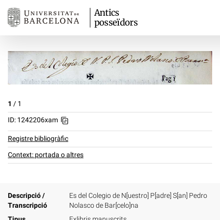
Antics
posseïdors
1
/
1
ID: 1242206xam
Registre bibliogràfic
Context: portada o altres
Descripció /
Es del Colegio de N[uestro] P[adre] S[an] Pedro
Transcripció
Nolasco de Bar[celo]na
Tipus
Exlibris manuscrits