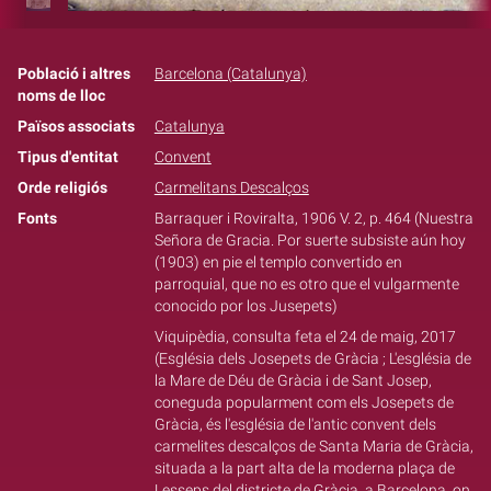
Població i altres
Barcelona (Catalunya)
noms de lloc
Països associats
Catalunya
Tipus d'entitat
Convent
Orde religiós
Carmelitans Descalços
Fonts
Barraquer i Roviralta, 1906 V. 2, p. 464 (Nuestra
Señora de Gracia. Por suerte subsiste aún hoy
(1903) en pie el templo convertido en
parroquial, que no es otro que el vulgarmente
conocido por los Jusepets)
Viquipèdia, consulta feta el 24 de maig, 2017
(Església dels Josepets de Gràcia ; L'església de
la Mare de Déu de Gràcia i de Sant Josep,
coneguda popularment com els Josepets de
Gràcia, és l'església de l'antic convent dels
carmelites descalços de Santa Maria de Gràcia,
situada a la part alta de la moderna plaça de
Lesseps del districte de Gràcia, a Barcelona, on