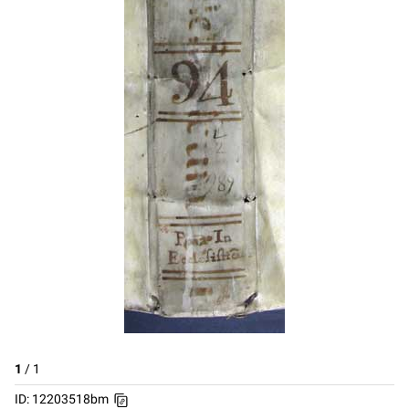
1
/
1
ID: 12203518bm