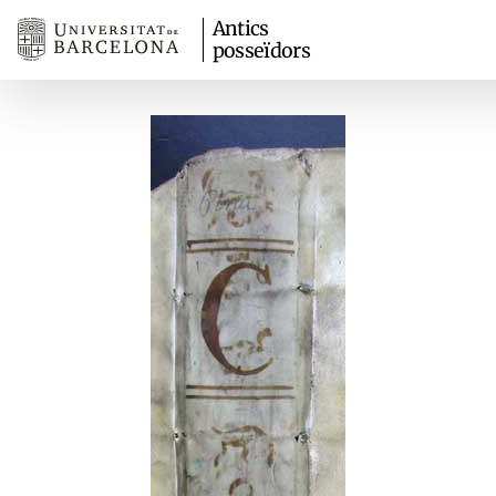
Antics
posseïdors