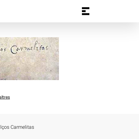
altres
alços Carmelitas