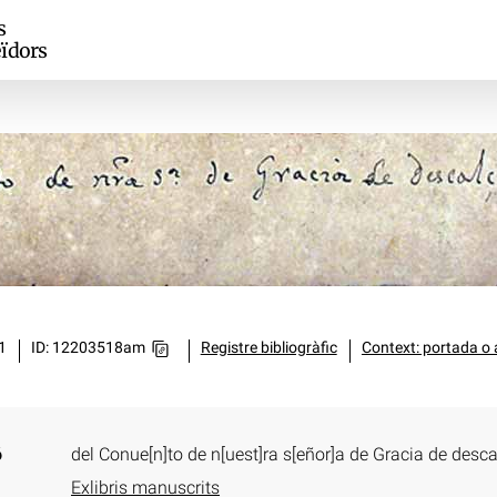
s
ïdors
1
ID: 12203518am
Registre bibliogràfic
Context: portada o 
ó
del Conue[n]to de n[uest]ra s[eñor]a de Gracia de desc
Exlibris manuscrits