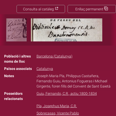
Consulta al catàleg
Enllaç permanent
Població i altres
Barcelona (Catalunya)
noms de lloc
Països associats
Catalunya
Notes
Joseph Maria Pla, Philippus Castañera,
Fernando Guiu, Antonius Fogueras i Michael
Girgente, foren fills del Convent de Sant Gaietà
Posseïdors
Guiu, Fernando, C.R., actiu 1800-1834
relacionats
Pla, Josephus Maria, C.R.
Sobrecasas, Vicente Pablo