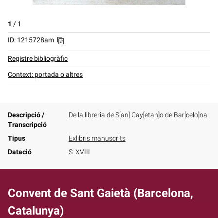
1
/
1
ID: 1215728am
Registre bibliogràfic
Context: portada o altres
Descripció /
De la libreria de S[an] Cay[etan]o de Bar[celo]na
Transcripció
Tipus
Exlibris manuscrits
Datació
S. XVIII
Convent de Sant Gaietà (Barcelona,
Catalunya)