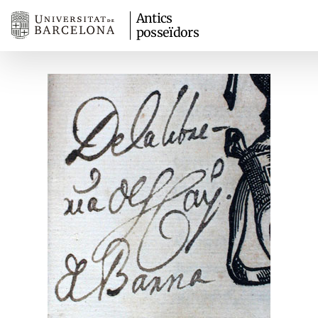
Antics
posseïdors