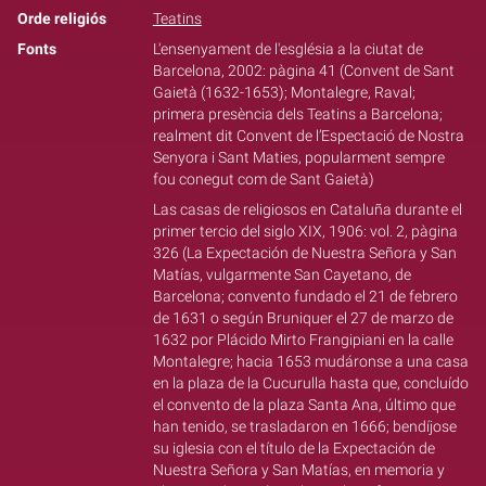
Orde religiós
Teatins
Fonts
L'ensenyament de l'església a la ciutat de
Barcelona, 2002: pàgina 41 (Convent de Sant
Gaietà (1632-1653); Montalegre, Raval;
primera presència dels Teatins a Barcelona;
realment dit Convent de l’Espectació de Nostra
Senyora i Sant Maties, popularment sempre
fou conegut com de Sant Gaietà)
Las casas de religiosos en Cataluña durante el
primer tercio del siglo XIX, 1906: vol. 2, pàgina
326 (La Expectación de Nuestra Señora y San
Matías, vulgarmente San Cayetano, de
Barcelona; convento fundado el 21 de febrero
de 1631 o según Bruniquer el 27 de marzo de
1632 por Plácido Mirto Frangipiani en la calle
Montalegre; hacia 1653 mudáronse a una casa
en la plaza de la Cucurulla hasta que, concluído
el convento de la plaza Santa Ana, último que
han tenido, se trasladaron en 1666; bendíjose
su iglesia con el título de la Expectación de
Nuestra Señora y San Matías, en memoria y