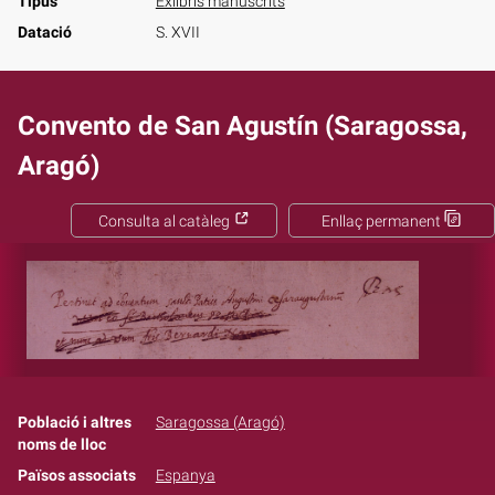
Tipus
Exlibris manuscrits
Datació
S. XVII
Convento de San Agustín (Saragossa,
Aragó)
Consulta al catàleg
Enllaç permanent
Població i altres
Saragossa (Aragó)
noms de lloc
Països associats
Espanya