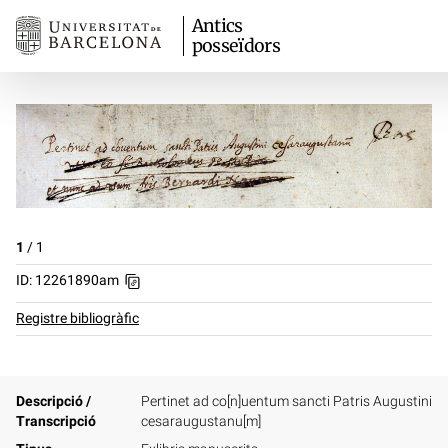
Antics
posseïdors
1
/
1
ID: 12261890am
Registre bibliogràfic
Descripció /
Pertinet ad co[n]uentum sancti Patris Augustini
Transcripció
cesaraugustanu[m]