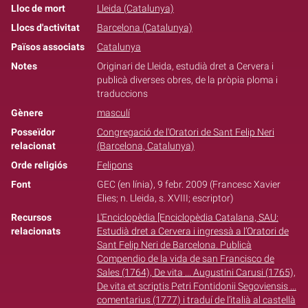
Lloc de mort
Lleida (Catalunya)
Llocs d'activitat
Barcelona (Catalunya)
Països associats
Catalunya
Notes
Originari de Lleida, estudià dret a Cervera i
publicà diverses obres, de la pròpia ploma i
traduccions
Gènere
masculí
Posseïdor
Congregació de l'Oratori de Sant Felip Neri
relacionat
(Barcelona, Catalunya)
Orde religiós
Felipons
Font
GEC (en línia), 9 febr. 2009 (Francesc Xavier
Elies; n. Lleida, s. XVIII; escriptor)
Recursos
L'Enciclopèdia [Enciclopèdia Catalana, SAU:
relacionats
Estudià dret a Cervera i ingressà a l’Oratori de
Sant Felip Neri de Barcelona. Publicà
Compendio de la vida de san Francisco de
Sales (1764), De vita ... Augustini Carusi (1765),
De vita et scriptis Petri Fontidonii Segoviensis ...
comentarius (1777) i traduí de l’italià al castellà