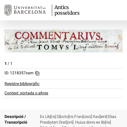
Antics
posseïdors
1
/
1
ID: 1218357xam
Registre bibliogràfic
Context: portada o altres
Descripció /
Ex Lib[ris] D[octo]ris Fran[cisci] Xav[ierii] Elias
Transcripció
Presbyteri Orat[orii]. Huius dono ex lib[ris]