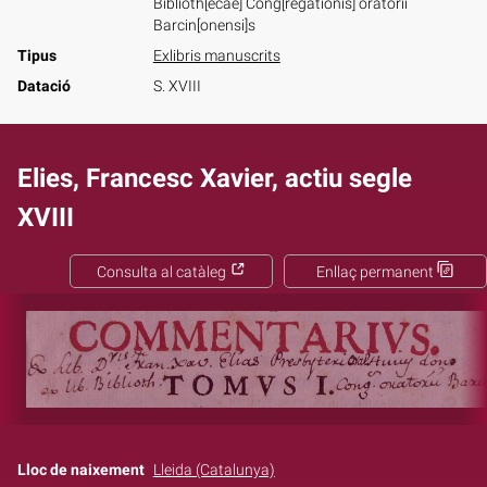
Biblioth[ecae] Cong[regationis] oratorii
Barcin[onensi]s
Tipus
Exlibris manuscrits
Datació
S. XVIII
Elies, Francesc Xavier, actiu segle
XVIII
Consulta al catàleg
Enllaç permanent
Lloc de naixement
Lleida (Catalunya)