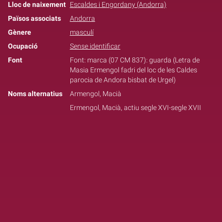
Lloc de naixement
Escaldes i Engordany (Andorra)
Països associats
Andorra
Gènere
masculí
Ocupació
Sense identificar
Font
Font: marca (07 CM 837): guarda (Letra de
Masia Ermengol fadri del loc de les Caldes
parocia de Andora bisbat de Urgel)
Noms alternatius
Armengol, Macià
Ermengol, Macià, actiu segle XVI-segle XVII