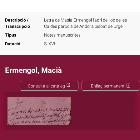
Descripció /
Letra de Masia Ermengol fadri del loc de les
Transcripció
Caldes parocia de Andora bisbat de Urgel
Tipus
Notes manuscrites
Datació
S. XVII
Ermengol, Macià
Consulta al catàleg
Enllaç permanent