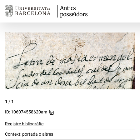
Antics
posseïdors
1
/
1
ID: 106074558620am
Registre bibliogràfic
Context: portada o altres