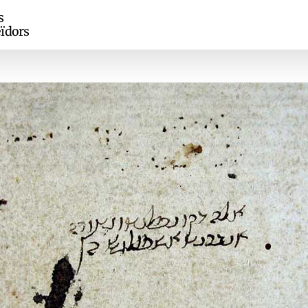
s
ïdors