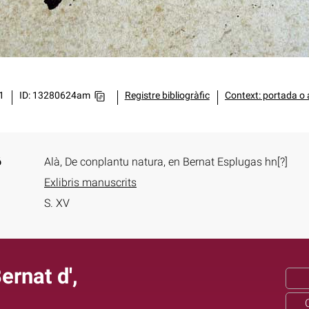
1
ID: 13280624am
Registre bibliogràfic
Context: portada o 
ó
Alà, De conplantu natura, en Bernat Esplugas hn[?]
Exlibris manuscrits
S. XV
ernat d',