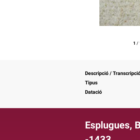
1
/
Descripció / Transcripci
Tipus
Datació
Esplugues, B
-1433