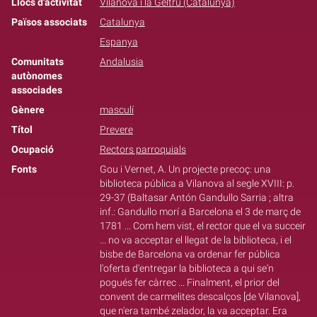
Llocs d'activitat
Vilanova i la Geltrú (Catalunya)
Països associats
Catalunya
Espanya
Comunitats
Andalusia
autònomes
associades
Gènere
masculí
Títol
Prevere
Ocupació
Rectors parroquials
Fonts
Gou i Vernet, A. Un projecte precoç: una
biblioteca pública a Vilanova al segle XVIII: p.
29-37 (Baltasar Antón Gandullo Sarria ; altra
inf.: Gandullo morí a Barcelona el 3 de març de
1781 ... Com hem vist, el rector que el va succeir
... no va acceptar el llegat de la biblioteca, i el
bisbe de Barcelona va ordenar fer pública
l'oferta d'entregar la biblioteca a qui se'n
pogués fer càrrec ... Finalment, el prior del
convent de carmelites descalços [de Vilanova],
que n'era també zelador, la va acceptar. Era