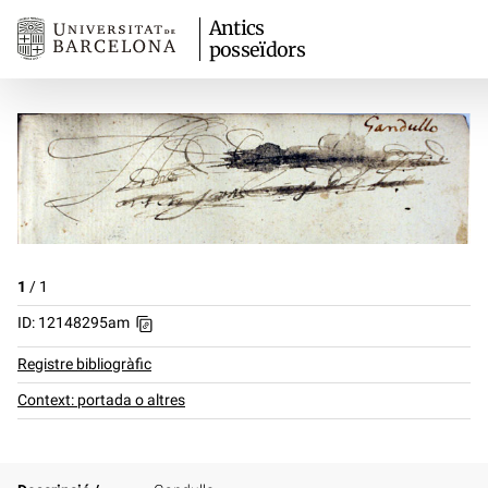
Antics
posseïdors
1
/
1
ID: 12148295am
Registre bibliogràfic
Context: portada o altres