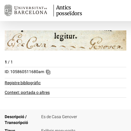
Antics
posseïdors
1
/
1
ID: 105860511680am
Registre bibliogràfic
Context: portada o altres
Descripció /
Es de Casa Genover
Transcripció
Tipus
Exlibris manuscrits