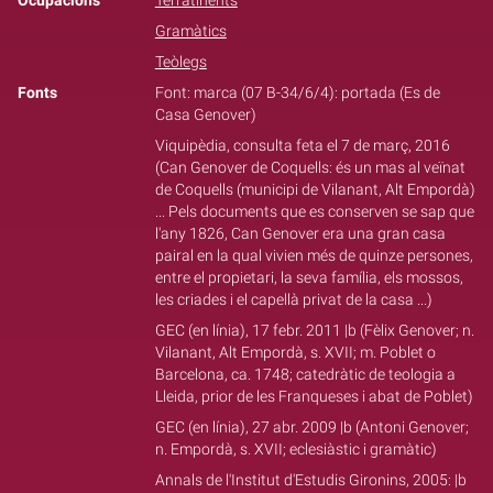
Ocupacions
Terratinents
Gramàtics
Teòlegs
Fonts
Font: marca (07 B-34/6/4): portada (Es de
Casa Genover)
Viquipèdia, consulta feta el 7 de març, 2016
(Can Genover de Coquells: és un mas al veïnat
de Coquells (municipi de Vilanant, Alt Empordà)
... Pels documents que es conserven se sap que
l'any 1826, Can Genover era una gran casa
pairal en la qual vivien més de quinze persones,
entre el propietari, la seva família, els mossos,
les criades i el capellà privat de la casa ...)
GEC (en línia), 17 febr. 2011 |b (Fèlix Genover; n.
Vilanant, Alt Empordà, s. XVII; m. Poblet o
Barcelona, ca. 1748; catedràtic de teologia a
Lleida, prior de les Franqueses i abat de Poblet)
GEC (en línia), 27 abr. 2009 |b (Antoni Genover;
n. Empordà, s. XVII; eclesiàstic i gramàtic)
Annals de l'Institut d'Estudis Gironins, 2005: |b