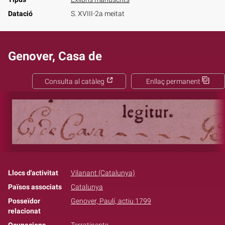
Datació
S. XVIII-2a meitat
Genover, Casa de
Consulta al catàleg
Enllaç permanent
Llocs d'activitat
Vilanant (Catalunya)
Països associats
Catalunya
Posseïdor
Genover, Paulí, actiu 1799
relacionat