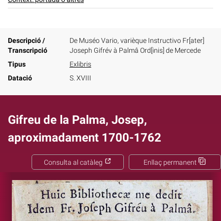
Descripció /
De Muséo Vario, varièque Instructivo Fr[ater]
Transcripció
Joseph Gifrév à Palmâ Ord[inis] de Mercede
Tipus
Exlibris
Datació
S. XVIII
Gifreu de la Palma, Josep,
aproximadament 1700-1762
Consulta al catàleg
Enllaç permanent