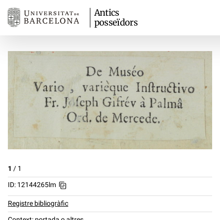
Antics
posseïdors
1
/
1
ID: 12144265lm
Registre bibliogràfic
Context: portada o altres