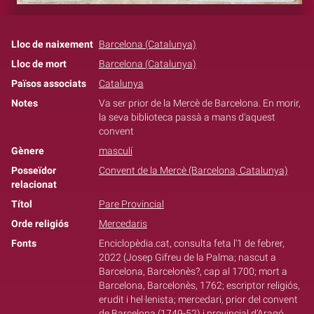
Lloc de naixement
Barcelona (Catalunya)
Lloc de mort
Barcelona (Catalunya)
Països associats
Catalunya
Notes
Va ser prior de la Mercè de Barcelona. En morir,
la seva biblioteca passà a mans d'aquest
convent
Gènere
masculí
Posseïdor
Convent de la Mercè (Barcelona, Catalunya)
relacionat
Títol
Pare Provincial
Orde religiós
Mercedaris
Fonts
Enciclopèdia.cat, consulta feta l'1 de febrer,
2022 (Josep Gifreu de la Palma; nascut a
Barcelona, Barcelonès?, cap al 1700; mort a
Barcelona, Barcelonès, 1762; escriptor religiós,
erudit i hel·lenista; mercedari, prior del convent
de Barcelona (1749-52) i provincial d’Aragó