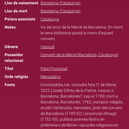
Lloc de naixement
Barcelona (Catalunya)
Lloc de mort
Barcelona (Catalunya)
Països associats
Catalunya
Notes
Va ser prior de la Mercè de Barcelona. En morir,
la seva biblioteca passà a mans d'aquest
convent
Gènere
masculí
Posseïdor
Convent de la Mercè (Barcelona, Catalunya)
relacionat
Títol
Pare Provincial
Orde religiós
Mercedaris
Fonts
Enciclopèdia.cat, consulta feta l'1 de febrer,
2022 (Josep Gifreu de la Palma; nascut a
Barcelona, Barcelonès?, cap al 1700; mort a
Barcelona, Barcelonès, 1762; escriptor religiós,
erudit i hel·lenista; mercedari, prior del convent
de Barcelona (1749-52) i provincial d’Aragó
(1752-55), publicà poemes llatins en
preliminars de llibres i opuscles religiosos en