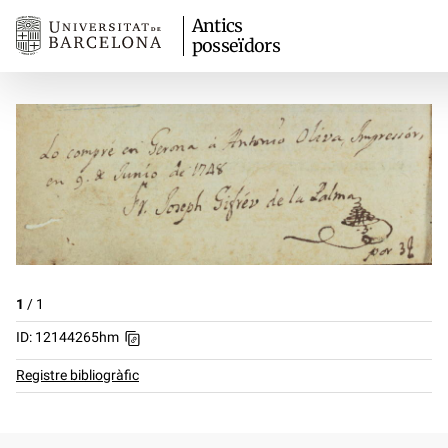
Antics
posseïdors
1
/
1
ID: 12144265hm
Registre bibliogràfic