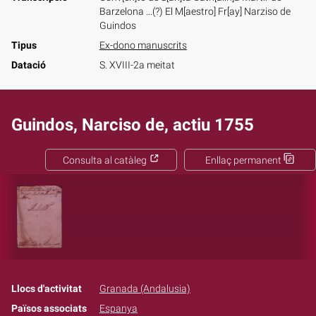
Barzelona ...(?) El M[aestro] Fr[ay] Narziso de
Guindos
Tipus
Ex-dono manuscrits
Datació
S. XVIII-2a meitat
Guindos, Narciso de, actiu 1755
Consulta al catàleg
Enllaç permanent
Llocs d'activitat
Granada (Andalusia)
Països associats
Espanya