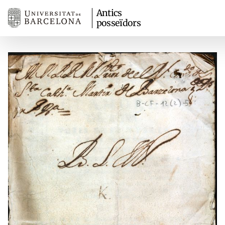
Antics
posseïdors