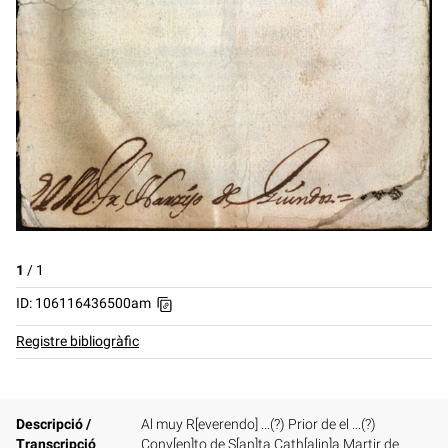
1
/
1
ID: 106116436500am
Registre bibliogràfic
Descripció /
Al muy R[everendo] ...(?) Prior de el ...(?)
Transcripció
Conv[en]to de S[an]ta Cath[alin]a Martir de