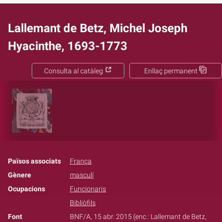
Lallemant de Betz, Michel Joseph
Hyacinthe, 1693-1773
Consulta al catàleg
Enllaç permanent
Països associats
França
Gènere
masculí
Ocupacions
Funcionaris
Bibliòfils
Font
BNF/A, 15 abr. 2015 (enc.: Lallemant de Betz,