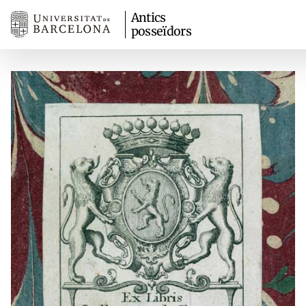
Antics
posseïdors