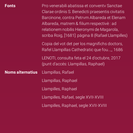
Fonts
Pro venerabili abatissa et conventv Sanctae
Clarae ordinis S. Benedicti praesentis civitatis
Barcinone, contra Petrvm Albareda et Elenam
Albareda, matrem & filium respectivè : ad
relationem nobilis Hieronymi de Magarola,
scriba Roig, [1681]: pàgina 8 (Rafael Llampilles)
Copia del vot det per los magnifichs doctors,
Rafel Llampillas Cathedratic que fou...,, 1686
LENOTI, consulta feta el 24 d'octubre, 2017
(punt d'accés: Llampillas, Raphael)
Noms alternatius
Llampillas, Rafael
Llampillas, Raphael
Llampilles, Raphael
Llampilles, Rafael, segle XVII-XVIII
Llampilles, Raphael, segle XVII-XVIII