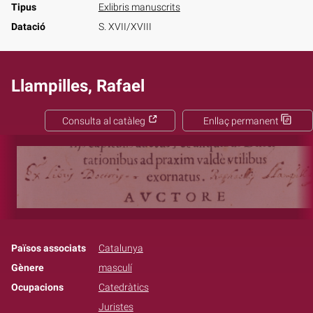
Tipus
Exlibris manuscrits
Datació
S. XVII/XVIII
Llampilles, Rafael
Consulta al catàleg
Enllaç permanent
Països associats
Catalunya
Gènere
masculí
Ocupacions
Catedràtics
Juristes