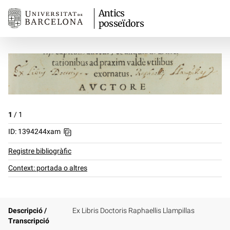
Antics
posseïdors
1
/
1
ID: 1394244xam
Registre bibliogràfic
Context: portada o altres
Descripció /
Ex Libris Doctoris Raphaellis Llampillas
Transcripció