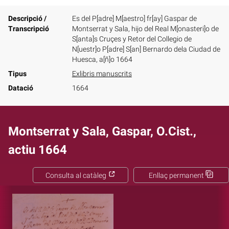
Descripció /
Es del P[adre] M[aestro] fr[ay] Gaspar de
Transcripció
Montserrat y Sala, hijo del Real M[onasteri]o de
S[anta]s Cruçes y Retor del Collegio de
N[uestr]o P[adre] S[an] Bernardo dela Ciudad de
Huesca, a[ñ]o 1664
Tipus
Exlibris manuscrits
Datació
1664
Montserrat y Sala, Gaspar, O.Cist.,
actiu 1664
Consulta al catàleg
Enllaç permanent