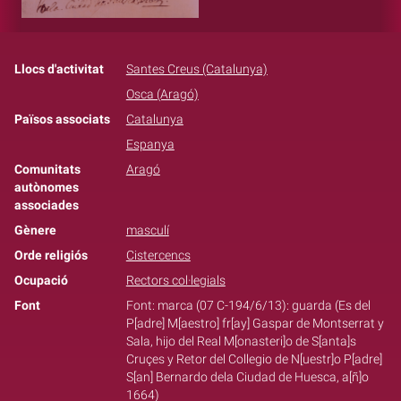
Llocs d'activitat
Santes Creus (Catalunya)
Osca (Aragó)
Països associats
Catalunya
Espanya
Comunitats
Aragó
autònomes
associades
Gènere
masculí
Orde religiós
Cistercencs
Ocupació
Rectors col·legials
Font
Font: marca (07 C-194/6/13): guarda (Es del
P[adre] M[aestro] fr[ay] Gaspar de Montserrat y
Sala, hijo del Real M[onasteri]o de S[anta]s
Cruçes y Retor del Collegio de N[uestr]o P[adre]
S[an] Bernardo dela Ciudad de Huesca, a[ñ]o
1664)