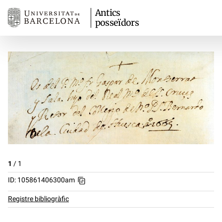
Antics
posseïdors
1
/
1
ID: 105861406300am
Registre bibliogràfic