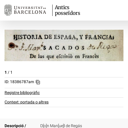
Antics
posseïdors
1
/
1
ID: 18386787am
Registre bibliogràfic
Context: portada o altres
Descripció /
D[o]n Man[ue]l de Regás