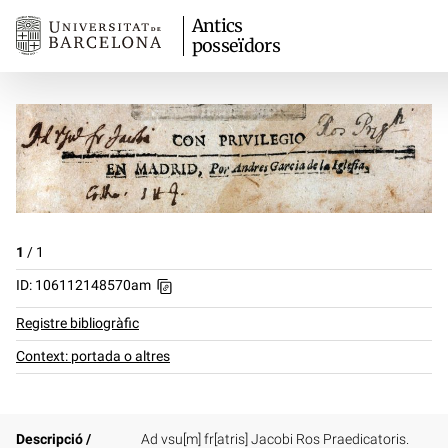
Antics
posseïdors
1
/
1
ID: 106112148570am
Registre bibliogràfic
Context: portada o altres
Descripció /
Ad vsu[m] fr[atris] Jacobi Ros Praedicatoris.