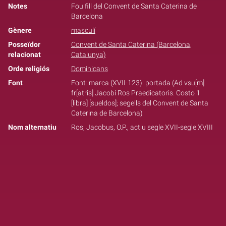
Notes
Fou fill del Convent de Santa Caterina de
Barcelona
Gènere
masculí
Posseïdor
Convent de Santa Caterina (Barcelona,
relacionat
Catalunya)
Orde religiós
Dominicans
Font
Font: marca (XVII-123): portada (Ad vsu[m]
fr[atris] Jacobi Ros Praedicatoris. Costo 1
[libra] [sueldos]; segells del Convent de Santa
Caterina de Barcelona)
Nom alternatiu
Ros, Jacobus, O.P., actiu segle XVII-segle XVIII