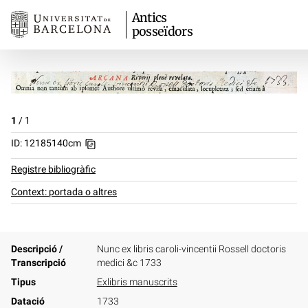
Antics
posseïdors
1
/
1
ID: 12185140cm
Registre bibliogràfic
Context: portada o altres
Descripció /
Nunc ex libris caroli-vincentii Rossell doctoris
Transcripció
medici &c 1733
Tipus
Exlibris manuscrits
Datació
1733