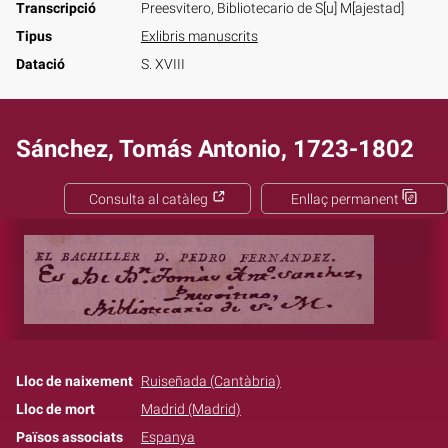
Transcripció
Preesvitero, Bibliotecario de S[u] M[ajestad]
Tipus
Exlibris manuscrits
Datació
S. XVIII
Sánchez, Tomás Antonio, 1723-1802
Consulta al catàleg
Enllaç permanent
Lloc de naixement
Ruiseñada (Cantàbria)
Lloc de mort
Madrid (Madrid)
Països associats
Espanya