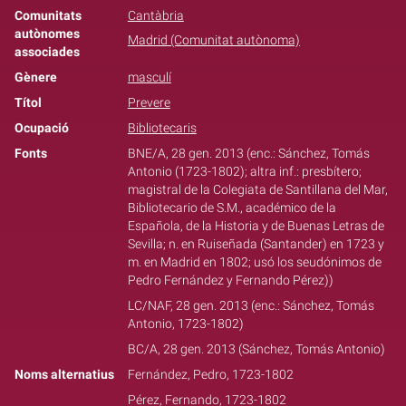
Comunitats
Cantàbria
autònomes
Madrid (Comunitat autònoma)
associades
Gènere
masculí
Títol
Prevere
Ocupació
Bibliotecaris
Fonts
BNE/A, 28 gen. 2013 (enc.: Sánchez, Tomás
Antonio (1723-1802); altra inf.: presbítero;
magistral de la Colegiata de Santillana del Mar,
Bibliotecario de S.M., académico de la
Española, de la Historia y de Buenas Letras de
Sevilla; n. en Ruiseñada (Santander) en 1723 y
m. en Madrid en 1802; usó los seudónimos de
Pedro Fernández y Fernando Pérez))
LC/NAF, 28 gen. 2013 (enc.: Sánchez, Tomás
Antonio, 1723-1802)
BC/A, 28 gen. 2013 (Sánchez, Tomás Antonio)
Noms alternatius
Fernández, Pedro, 1723-1802
Pérez, Fernando, 1723-1802