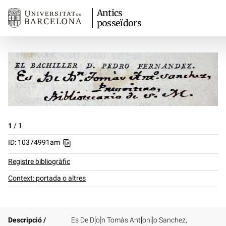
Antics
posseïdors
1
/
1
ID: 10374991am
Registre bibliogràfic
Context: portada o altres
Descripció /
Es De D[o]n Tomàs Ant[oni]o Sanchez,