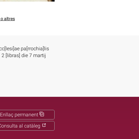
o altres
cc[lesi]ae pa[rrochia]lis
 2 [libras] die 7 martij
Enllaç permanent
Consulta al catàleg