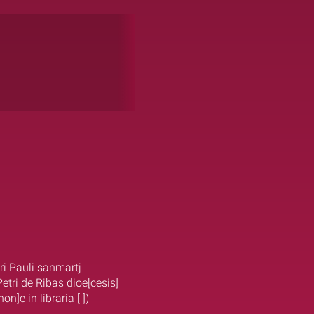
tri Pauli sanmartj
 Petri de Ribas dioe[cesis]
on]e in libraria [ ])