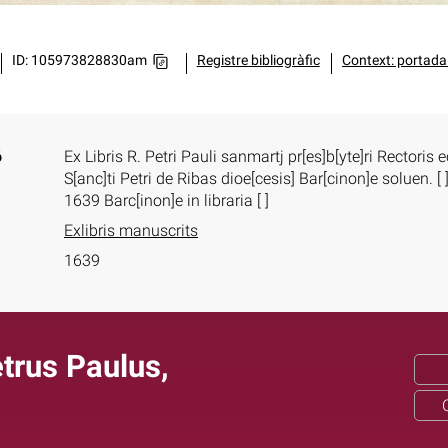
ID: 105973828830am
Registre bibliogràfic
Context: portada 
ó
Ex Libris R. Petri Pauli sanmartj pr[es]b[yte]ri Rectoris e
S[anc]ti Petri de Ribas dioe[cesis] Bar[cinon]e soluen. [ ]
1639 Barc[inon]e in libraria [ ]
Exlibris manuscrits
1639
trus Paulus,