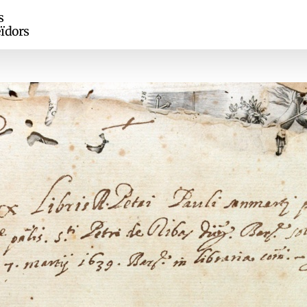
s
ïdors