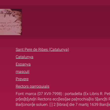
Sant Pere de Ribes (Catalunya)
Catalunya
Espanya
masculí
Prevere
Rectors parroquials
Font: marca (07 XVII-7998) : portadella (Ex Libris R. Pe
pr[es]b[yte]ri Rectoris ecc[lesi]ae pa[rrochia]lis S[anc]ti
Bar[cinon]e soluen. [ ] 2 [libras] die 7 martij 1639 Barc[in