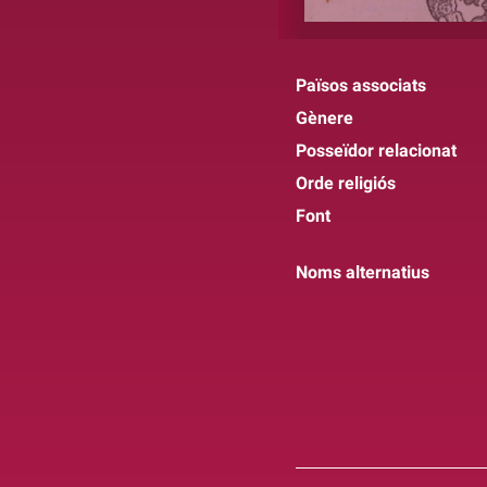
Països associats
Gènere
Posseïdor relacionat
Orde religiós
Font
Noms alternatius