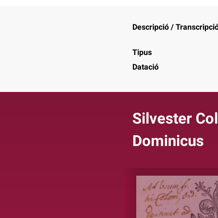
Descripció / Transcripci
Tipus
Datació
Silvester Co
Dominicus