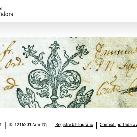
s
ïdors
1
ID: 12162012am
Registre bibliogràfic
Context: portada o 