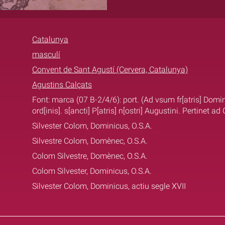
Catalunya
masculí
Convent de Sant Agustí (Cervera, Catalunya)
Agustins Calçats
Font: marca (07 B-2/4/6): port. (Ad vsum fr[atris] Domin
ord[inis]. s[ancti] P[atris] n[ostri] Augustini. Pertinet 
Silvester Colom, Dominicus, O.S.A.
Silvestre Colom, Domènec, O.S.A.
Colom Silvestre, Domènec, O.S.A.
Colom Silvester, Dominicus, O.S.A.
Silvester Colom, Dominicus, actiu segle XVII