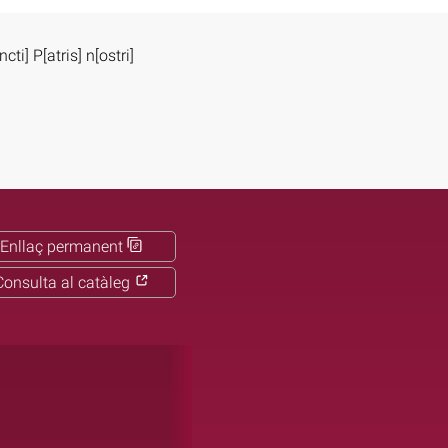
ti] P[atris] n[ostri]
Enllaç permanent
Consulta al catàleg