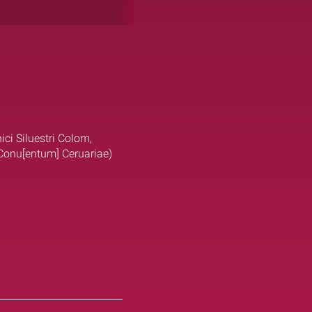
ici Siluestri Colom,
ad Conu[entum] Ceruariae)