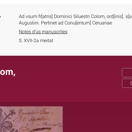
ó
Ad vsum fr[atris] Dominici Siluestri Colom, ord[inis]. s[anc
Augustini. Pertinet ad Conu[entum] Ceruariae
Notes d'ús manuscrites
S. XVII-2a meitat
lom,