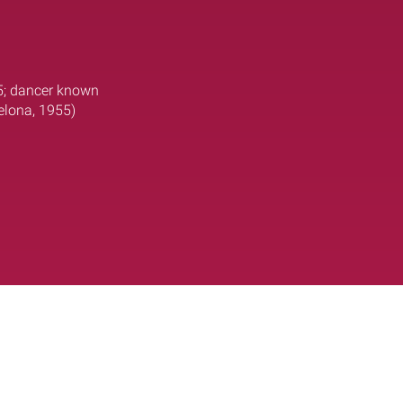
55; dancer known
celona, 1955)