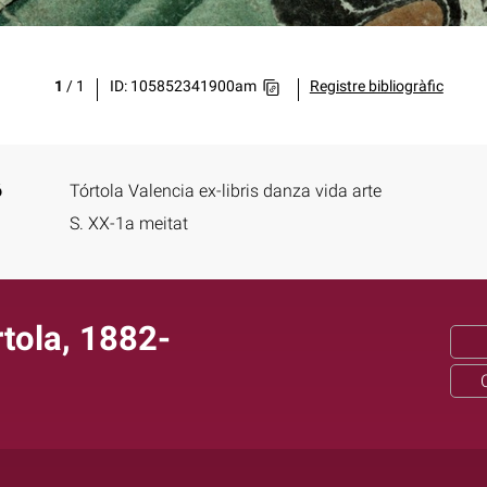
1
/
1
ID: 105852341900am
Registre bibliogràfic
ó
Tórtola Valencia ex-libris danza vida arte
S. XX-1a meitat
rtola, 1882-