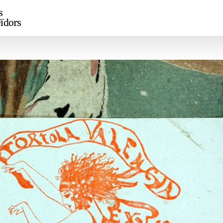
s
ïdors