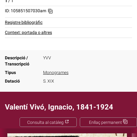
1
/
1
ID: 105851507030am
Registre bibliogràfic
Context: portada o altres
Descripció /
YVV
Transcripció
Tipus
Monogrames
Datació
S. XIX
Valentí Vivó, Ignacio, 1841-1924
Consulta al catàleg
Enllaç permanent