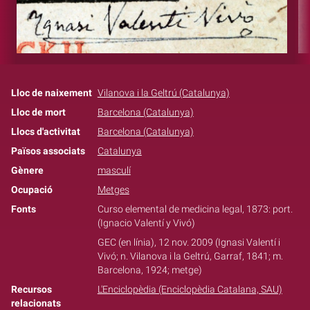
Lloc de naixement
Vilanova i la Geltrú (Catalunya)
Lloc de mort
Barcelona (Catalunya)
Llocs d'activitat
Barcelona (Catalunya)
Països associats
Catalunya
Gènere
masculí
Ocupació
Metges
Fonts
Curso elemental de medicina legal, 1873: port.
(Ignacio Valentí y Vivó)
GEC (en línia), 12 nov. 2009 (Ignasi Valentí i
Vivó; n. Vilanova i la Geltrú, Garraf, 1841; m.
Barcelona, 1924; metge)
Recursos
L'Enciclopèdia (Enciclopèdia Catalana, SAU)
relacionats