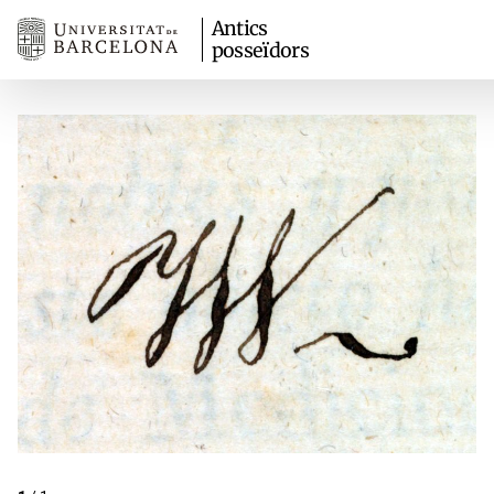
Antics
posseïdors