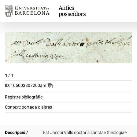
Antics
posseïdors
1
/
1
ID: 106003807200am
Registre bibliogràfic
Context: portada o altres
Descripció /
Est Jacobi Valls doctoris sanctae theologiae