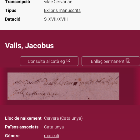
Transcripció
vilae Cervariae
Tipus
Exlibris manuscrits
Datació
S. XVII/XVIII
Valls, Jacobus
Consulta al catàleg
Enllaç permanent
Lloc de naixement
Cervera (Catalunya)
Països associats
Catalunya
Gènere
masculí