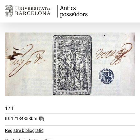
Antics
posseïdors
1
/
1
ID: 12184858bm
Registre bibliogràfic