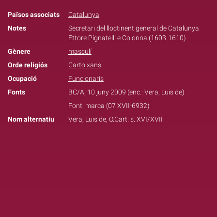
Països associats
Catalunya
Notes
Secretari del lloctinent general de Catalunya
Ettore Pignatelli e Colonna (1603-1610)
Gènere
masculí
Orde religiós
Cartoixans
Ocupació
Funcionaris
Fonts
BC/A, 10 juny 2009 (enc.: Vera, Luis de)
Font: marca (07 XVII-6932)
Nom alternatiu
Vera, Luis de, O.Cart. s. XVI/XVII