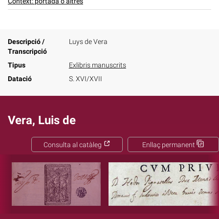
Context: portada o altres
Descripció /
Luys de Vera
Transcripció
Tipus
Exlibris manuscrits
Datació
S. XVI/XVII
Vera, Luis de
Consulta al catàleg
Enllaç permanent