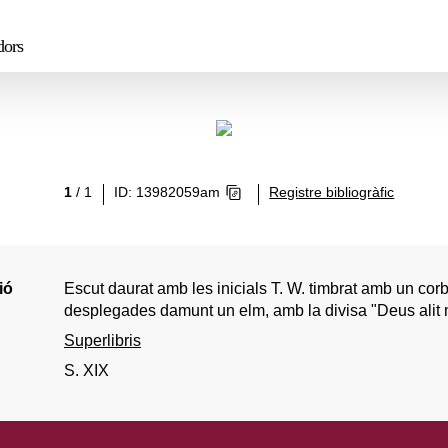
dors
1
/
1
ID: 13982059am
Registre bibliogràfic
ió
Escut daurat amb les inicials T. W. timbrat amb un cor
desplegades damunt un elm, amb la divisa "Deus alit
Superlibris
S. XIX