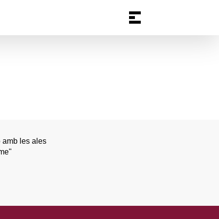
b amb les ales
 me"