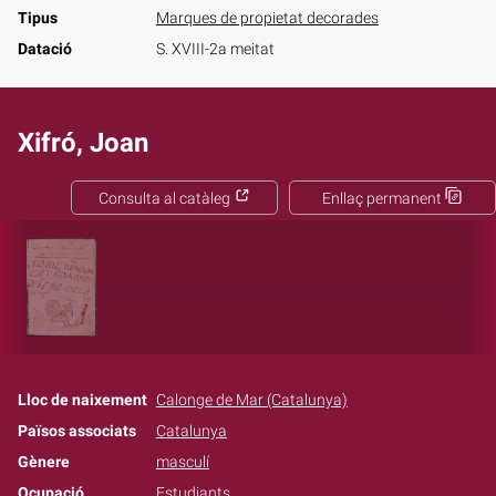
Tipus
Marques de propietat decorades
Datació
S. XVIII-2a meitat
Xifró, Joan
Consulta al catàleg
Enllaç permanent
Lloc de naixement
Calonge de Mar (Catalunya)
Països associats
Catalunya
Gènere
masculí
Ocupació
Estudiants