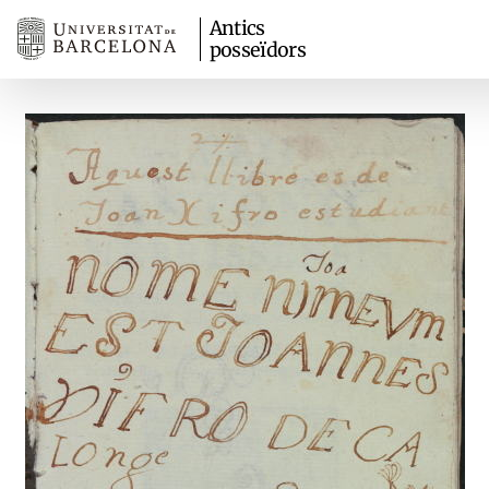
Antics
posseïdors