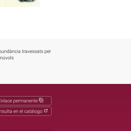
abundància travessats per
 núvols
Enlace permanente
nsulta en el catálogo