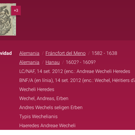
+3
ividad
Alemania
Fráncfort del Meno
1582 - 1638
Alemania
Hanau
1602? - 1609?
LC/NAF, 14 set. 2012 (enc.: Andreae Wecheli Heredes
BNF/A (en línia), 14 set. 2012 (enc.: Wechel, Héritiers d
Wecheli Heredes
Wechel, Andreas, Erben
Andres Wechels seligen Erben
Typis Wechelianis
Haeredes Andreae Wecheli