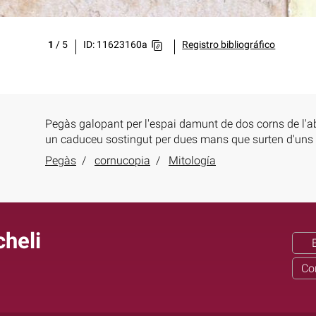
1
/
5
ID: 11623160a
Registro bibliográfico
Pegàs galopant per l'espai damunt de dos corns de l'
un caduceu sostingut per dues mans que surten d'uns
Pegàs
cornucopia
Mitología
heli
Co