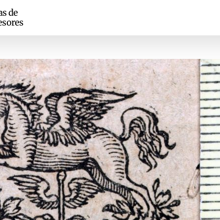
as de
esores