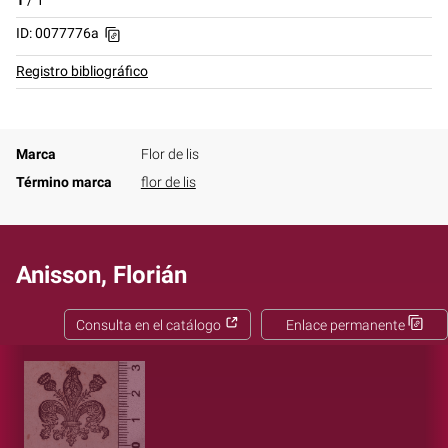
1
/
1
ID: 0077776a
Registro bibliográfico
Marca
Flor de lis
Término marca
flor de lis
Anisson, Florián
Consulta en el catálogo
Enlace permanente