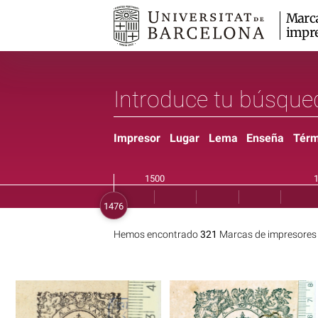
Marc
impr
Impresor
Lugar
Lema
Enseña
Térm
Hemos encontrado
321
Marcas de impresores 