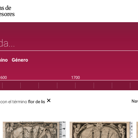
as de
esores
ino
Género
Na
con el término
flor de lis