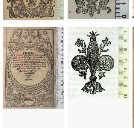
1502 - 1520
París (Francia)
1608 - 1646
Barcelona (Cataluña)