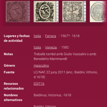
Lugares y fechas
Italia
Ferrara
1567? - 1618
de actividad
Italia
Venecia
1582
Notas
Treballà també amb Giulio Vassalini o amb
Benedetto Mammarelli
Género
masculino
Fuente
LC/NAF, 22 juny 2011 (enc.: Baldini, Vittorio,
d.1618)
Recursos
EDIT16
relacionados
Nombres
Baldinus, Victorius, -1618
alternativos
Baldini, Vittorio