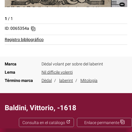
1
/
1
ID: 0065354a
Registro bibliográfico
Marca
Dèdal volant per sobre del laberint
Lema
Nil difficile volenti
Término marca
Dèdal
laberint
Mitología
Baldini, Vittorio, -1618
Consulta en el catálogo
Enlace permanente