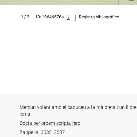
1
/
2
ID: 13646576a
Registro bibliográfico
Mercuri volant amb el caduceu a la mà dreta i un llibre
lema
Docta per orbem scripta fero
Zappella, 3535, 3537