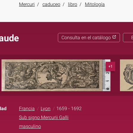
Mercuri
caduceo
libro
Mitología
laude
Consulta en el catálogo
+1
dad
Francia
Lyon
1659 - 1692
Sub signo Mercurii Galli
masculino