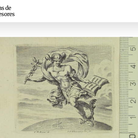
as de
esores