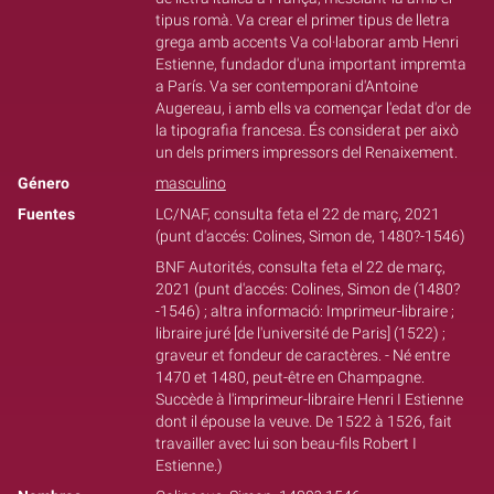
tipus romà. Va crear el primer tipus de lletra
grega amb accents Va col·laborar amb Henri
Estienne, fundador d'una important impremta
a París. Va ser contemporani d'Antoine
Augereau, i amb ells va començar l'edat d'or de
la tipografia francesa. És considerat per això
un dels primers impressors del Renaixement.
Género
masculino
Fuentes
LC/NAF, consulta feta el 22 de març, 2021
(punt d'accés: Colines, Simon de, 1480?-1546)
BNF Autorités, consulta feta el 22 de març,
2021 (punt d'accés: Colines, Simon de (1480?
-1546) ; altra informació: Imprimeur-libraire ;
libraire juré [de l'université de Paris] (1522) ;
graveur et fondeur de caractères. - Né entre
1470 et 1480, peut-être en Champagne.
Succède à l'imprimeur-libraire Henri I Estienne
dont il épouse la veuve. De 1522 à 1526, fait
travailler avec lui son beau-fils Robert I
Estienne.)