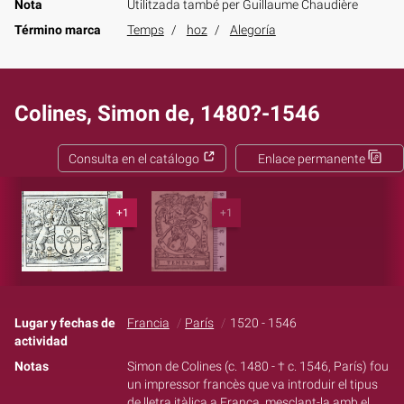
Nota
Utilitzada també per Guillaume Chaudière
Término marca
Temps
hoz
Alegoría
Colines, Simon de, 1480?-1546
Consulta en el catálogo
Enlace permanente
+1
+1
Lugar y fechas de
Francia
París
1520 - 1546
actividad
Notas
Simon de Colines (c. 1480 - † c. 1546, París) fou
un impressor francès que va introduir el tipus
de lletra itàlica a França, mesclant-la amb el