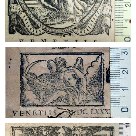
1661 - 1677?
Roma (Italia)
1680 - 1690
Venecia (Italia)
1563 - 1617
Pesaro (Italia)