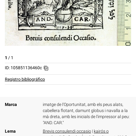
1
/
1
ID: 105851136460c
Registro bibliográfico
Marca
imatge de l'Oportunitat, amb els peus alats,
cabellera flotant, damunt globus i navalla a la
mà dreta, amb les inicials de l'impressor al peu:
"AND. CAR."
Lema
Brevis consulendi occasio
|
kairós o