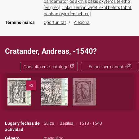
pandamátōr, ōs akmī́s pásīs oxýteros teléthō
[en grec]
|
Lakol zeman we'et lekol hefets tahat
hashamayim [en hebreu]
Término marca
Oportunitat
Alegoría
Cratander, Andreas, -1540?
Consulta en el catálogo
Enlace permanente
+3
Lugar y fechas de
Suiza
Basilea
1518 - 1540
actividad
Género
masculino