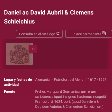
Daniel ac David Aubrii & Clemens
Schleichius
Consulta en el catálogo
Enlace permanente
+1
Lugar y fechas de
Alemania
Fráncfort del Meno
1617 - 1627
actividad
Fuente
Freher, Marquard Germanicarum rerum
scriptores aliquot insignes, hactenus incogniti.
Francofurti, 1624: port. (apud Danielem &
Dauidem Aubrios & Clementem Schleichium)