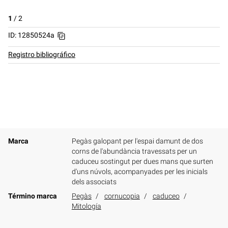
1
/
2
ID: 12850524a
Registro bibliográfico
Marca
Pegàs galopant per l'espai damunt de dos
corns de l'abundància travessats per un
caduceu sostingut per dues mans que surten
d'uns núvols, acompanyades per les inicials
dels associats
Término marca
Pegàs
cornucopia
caduceo
Mitología